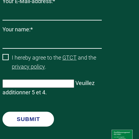
Champ
Your E-Mail-address:
*
obligatoire
Champ
Your name:
*
obligatoire
I hereby agree to the
GTCT
and the
privacy policy
.
Veuillez
additionner 5 et 4.
SUBMIT