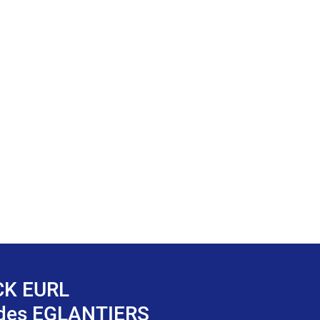
K EURL
 des EGLANTIERS