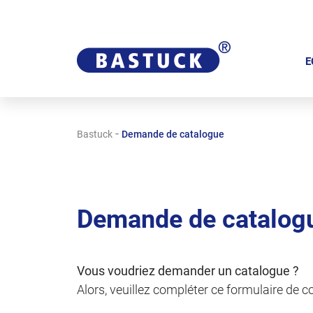
A
l
E
l
e
r
-
Bastuck
Demande de catalogue
a
u
c
o
Demande de catalog
n
t
e
Vous voudriez demander un catalogue ?
n
Alors, veuillez compléter ce formulaire de
u