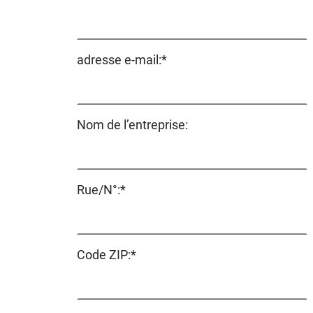
obligatoire
Champ
adresse e-mail:
*
obligatoire
Nom de l’entreprise:
Champ
Rue/N°:
*
obligatoire
Champ
Code ZIP:
*
obligatoire