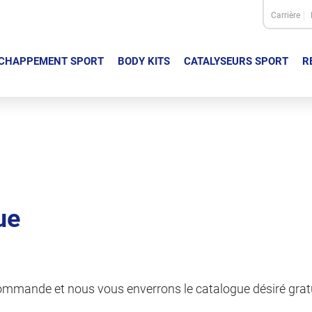
Carrière
CHAPPEMENT SPORT
BODY KITS
CATALYSEURS SPORT
R
ue
 commande et nous vous enverrons le catalogue désiré gra