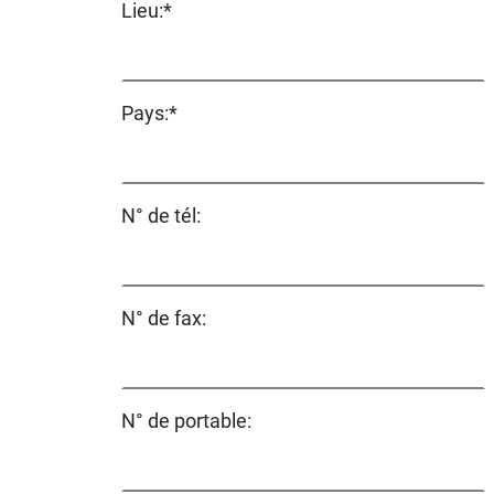
Champ
Lieu:
*
obligatoire
Champ
Pays:
*
obligatoire
N° de tél:
N° de fax:
N° de portable: