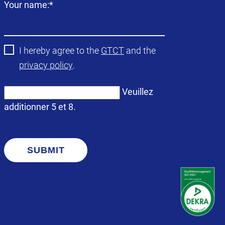
Champ
Your name:
*
obligatoire
I hereby agree to the
GTCT
and the
privacy policy
.
Veuillez
additionner 5 et 8.
SUBMIT