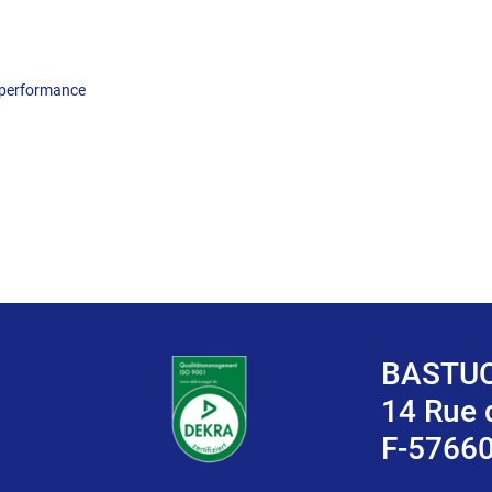
 performance
BASTUC
14 Rue
F-5766