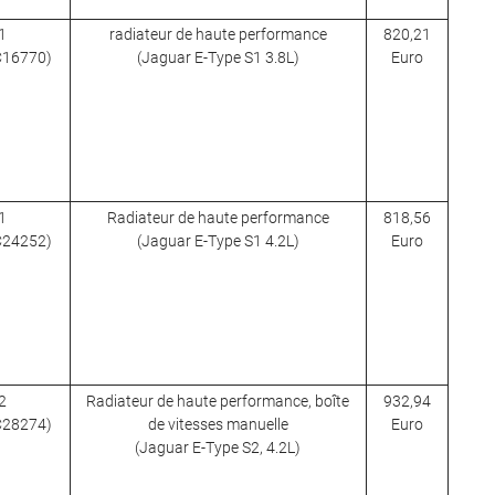
1
radiateur de haute performance
820,21
 C16770)
(Jaguar E-Type S1 3.8L)
Euro
1
Radiateur de haute performance
818,56
 C24252)
(Jaguar E-Type S1 4.2L)
Euro
2
Radiateur de haute performance, boîte
932,94
 C28274)
de vitesses manuelle
Euro
(Jaguar E-Type S2, 4.2L)