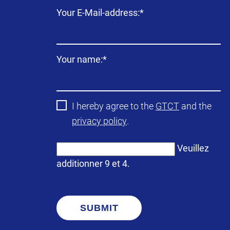
Champ
Your E-Mail-address:
*
obligatoire
Champ
Your name:
*
obligatoire
I hereby agree to the
GTCT
and the
privacy policy
.
Veuillez
additionner 9 et 4.
SUBMIT