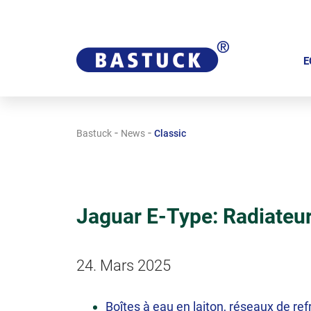
A
l
E
l
e
r
-
-
Bastuck
News
Classic
a
u
c
o
Jaguar E-Type: Radiateu
n
t
e
24. Mars 2025
n
u
Boîtes à eau en laiton, réseaux de re