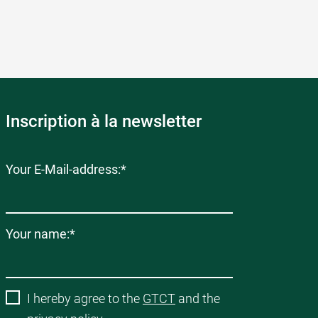
Inscription à la newsletter
Champ
Your E-Mail-address:
*
obligatoire
Champ
Your name:
*
obligatoire
I hereby agree to the
GTCT
and the