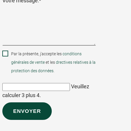
Champ
Votre message:
*
obligatoire
Par la présente, j'accepte les
conditions
générales de vente
et les
drectives relatives à la
protection des données
.
Veuillez
calculer 3 plus 4.
ENVOYER