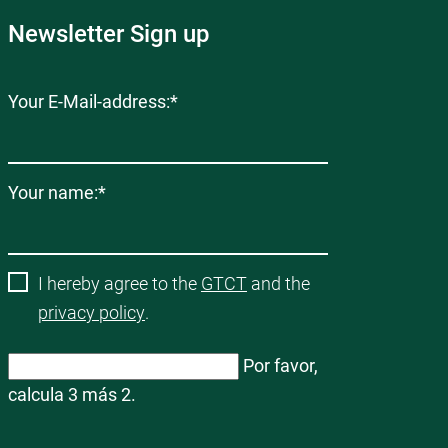
Newsletter Sign up
Campo
Your E-Mail-address:
*
obligatorio
Campo
Your name:
*
obligatorio
I hereby agree to the
GTCT
and the
privacy policy
.
Por favor,
calcula 3 más 2.