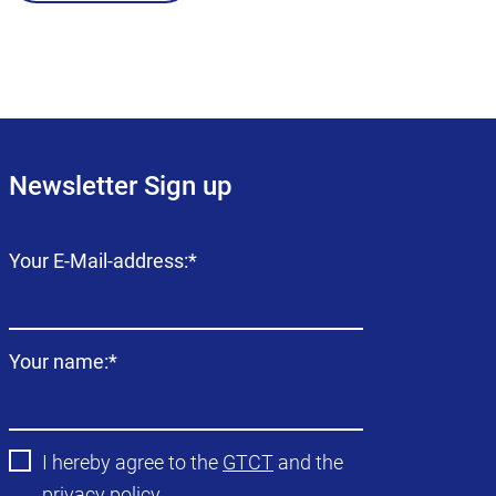
Newsletter Sign up
Campo
Your E-Mail-address:
*
obligatorio
Campo
Your name:
*
obligatorio
I hereby agree to the
GTCT
and the
privacy policy
.