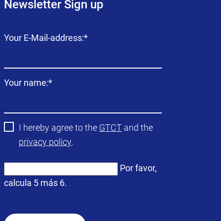
Newsletter Sign up
Campo
Your E-Mail-address:
*
obligatorio
Campo
Your name:
*
obligatorio
I hereby agree to the
GTCT
and the
privacy policy
.
Por favor,
calcula 5 más 6.