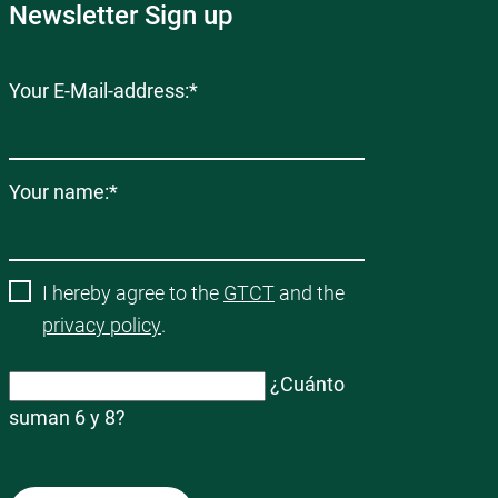
Newsletter Sign up
Campo
Your E-Mail-address:
*
obligatorio
Campo
Your name:
*
obligatorio
I hereby agree to the
GTCT
and the
privacy policy
.
¿Cuánto
suman 6 y 8?