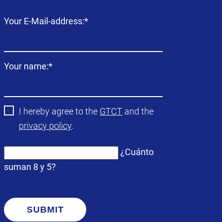
Campo
Your E-Mail-address:
*
obligatorio
Campo
Your name:
*
obligatorio
I hereby agree to the
GTCT
and the
privacy policy
.
¿Cuánto
suman 8 y 5?
SUBMIT