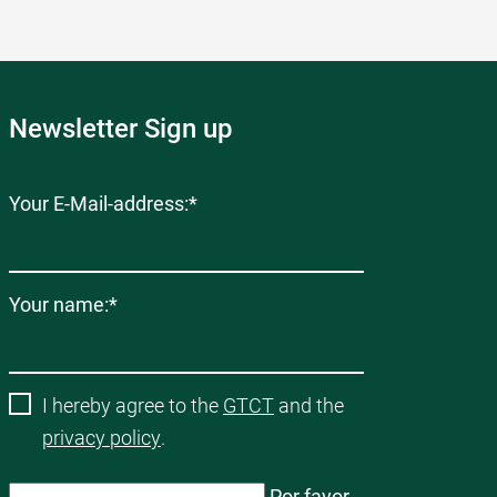
Newsletter Sign up
Campo
Your E-Mail-address:
*
obligatorio
Campo
Your name:
*
obligatorio
I hereby agree to the
GTCT
and the
privacy policy
.
Por favor,