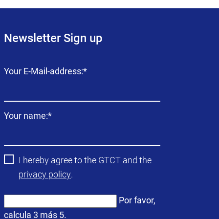
Newsletter Sign up
Campo
Your E-Mail-address:
*
obligatorio
Campo
Your name:
*
obligatorio
I hereby agree to the
GTCT
and the
privacy policy
.
Por favor,
calcula 3 más 5.