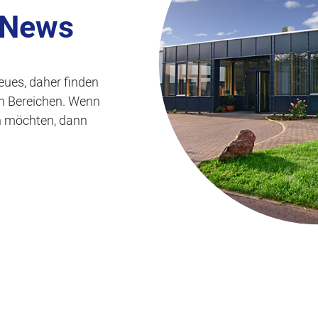
s
 News
p
r
i
eues, daher finden
n
len Bereichen. Wenn
g
n möchten, dann
e
n