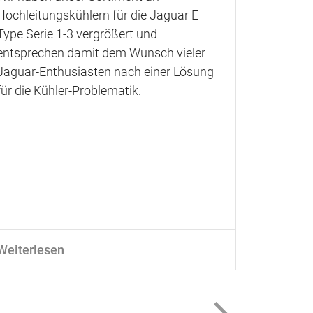
Hochleitungskühlern für die Jaguar E
Sprite u
Type Serie 1-3 vergrößert und
Motoren l
entsprechen damit dem Wunsch vieler
sind dies
Jaguar-Enthusiasten nach einer Lösung
verfügbar
für die Kühler-Problematik.
Weiterlesen
Weiterle