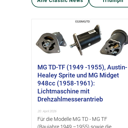
Alle Classic News
Triumph
MG TD-TF (1949 -1955), Austin-
Healey Sprite und MG Midget
948cc (1958-1961):
Lichtmaschine mit
Drehzahlmesserantrieb
20. April 2026
Für die Modelle MG TD - MG TF
(Baujahre 1949 –1955) sowie die