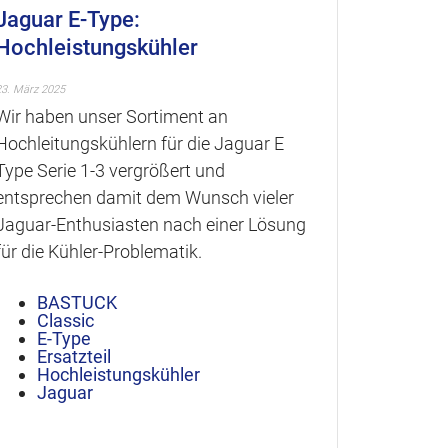
Jaguar E-Type:
AH-Spr
Hochleistungskühler
1275 c
23. März 2025
22. Februar 20
Wir haben unser Sortiment an
Nachdem o
Hochleitungskühlern für die Jaguar E
Sprite u
Type Serie 1-3 vergrößert und
Motoren l
entsprechen damit dem Wunsch vieler
sind dies
Jaguar-Enthusiasten nach einer Lösung
verfügbar
für die Kühler-Problematik.
AH 
BA
BASTUCK
Cla
Classic
Ersa
E-Type
MG 
Ersatzteil
Old
Hochleistungskühler
Ple
Jaguar