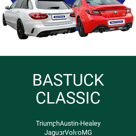
BASTUCK
CLASSIC
Triumph
Austin-Healey
Jaguar
Volvo
MG