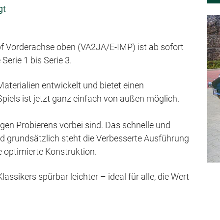
s
gt
p
r
f Vorderachse oben (VA2JA/E-IMP) ist ab sofort
i
erie 1 bis Serie 3.
n
g
terialien entwickelt und bietet einen
e
Spiels ist jetzt ganz einfach von außen möglich.
n
gen Probierens vorbei sind. Das schnelle und
nd grundsätzlich steht die Verbesserte Ausführung
e optimierte Konstruktion.
ssikers spürbar leichter – ideal für alle, die Wert