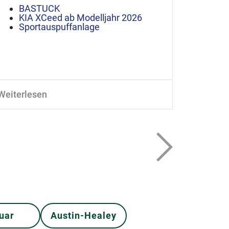
BASTUCK
KIA XCeed ab Modelljahr 2026
Sportauspuffanlage
Weiterlesen
Weiterle
uar
Austin-Healey