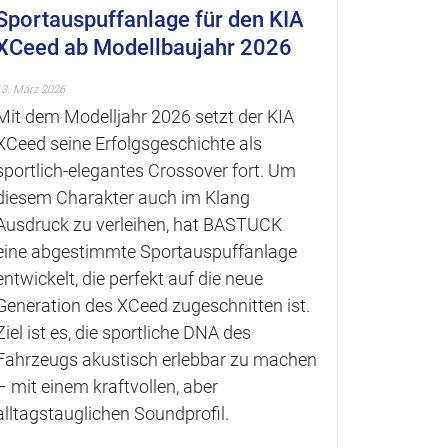
Sportauspuffanlage für den KIA
Mini F
XCeed ab Modellbaujahr 2026
Works:
Sporta
13. März 2026
Mit dem Modelljahr 2026 setzt der KIA
21. Februar 20
XCeed seine Erfolgsgeschichte als
Das MINI
sportlich-elegantes Crossover fort. Um
aktuellst
diesem Charakter auch im Klang
John Coo
Ausdruck zu verleihen, hat BASTUCK
gemacht 
eine abgestimmte Sportauspuffanlage
Sportaus
entwickelt, die perfekt auf die neue
BA
Generation des XCeed zugeschnitten ist.
Min
Ziel ist es, die sportliche DNA des
Spo
Fahrzeugs akustisch erlebbar zu machen
– mit einem kraftvollen, aber
alltagstauglichen Soundprofil.