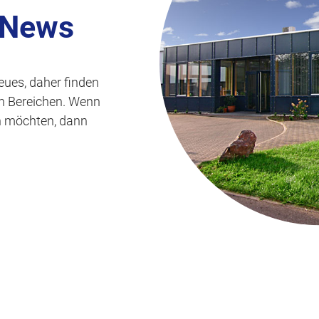
s
 News
p
r
i
eues, daher finden
n
len Bereichen. Wenn
g
n möchten, dann
e
n