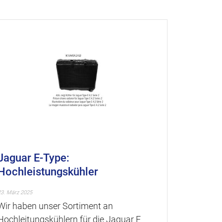
Jaguar E-Type:
AH-Spr
Hochleistungskühler
1275 c
23. März 2025
22. Februar 20
Wir haben unser Sortiment an
Nachdem o
Hochleitungskühlern für die Jaguar E
Sprite u