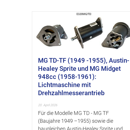
MG TD-TF (1949 -1955), Austin-
Healey Sprite und MG Midget
948cc (1958-1961):
Lichtmaschine mit
Drehzahlmesserantrieb
20. April 2026
Für die Modelle MG TD - MG TF
(Baujahre 1949 –1955) sowie die
baugleichen Austin-Healey Sprite und