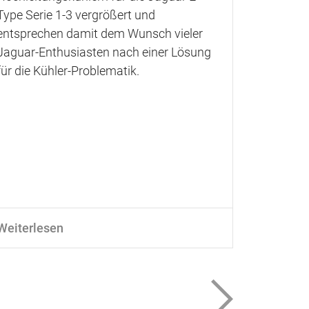
Type Serie 1-3 vergrößert und
Motoren l
entsprechen damit dem Wunsch vieler
sind dies
Jaguar-Enthusiasten nach einer Lösung
verfügbar
für die Kühler-Problematik.
Weiterlesen
Weiterle