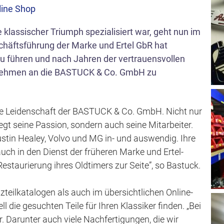
s
nline Shop
p
e klassischer Triumph spezialisiert war, geht nun im
r
häftsführung der Marke und Ertel GbR hat
i
zu führen und nach Jahren der vertrauensvollen
n
nehmen an die BASTUCK & Co. GmbH zu
g
e
n
ie Leidenschaft der BASTUCK & Co. GmbH. Nicht nur
gt seine Passion, sondern auch seine Mitarbeiter.
ustin Healey, Volvo und MG in- und auswendig. Ihre
uch in den Dienst der früheren Marke und Ertel-
estaurierung ihres Oldtimers zur Seite”, so Bastuck.
eilkatalogen als auch im übersichtlichen Online-
die gesuchten Teile für Ihren Klassiker finden. „Bei
r. Darunter auch viele Nachfertigungen, die wir