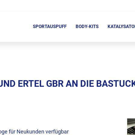
N
a
SPORTAUSPUFF
BODY-KITS
KATALYSATO
v
i
g
a
t
i
ND ERTEL GBR AN DIE BASTUCK
o
n
ü
b
e
r
loge für Neukunden verfügbar