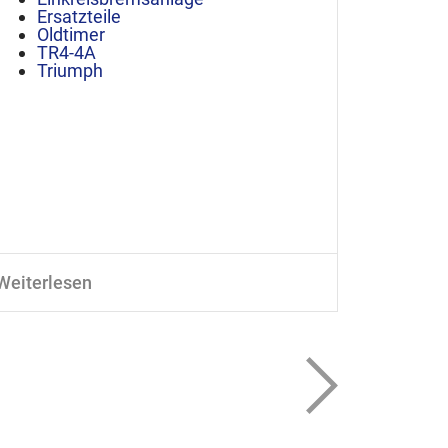
Old
Ersatzteile
TR
Oldtimer
Tri
TR4-4A
Triumph
Weiterlesen
Weiterle