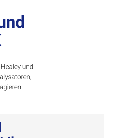
 und
K
n-Healey und
alysatoren,
agieren.
d