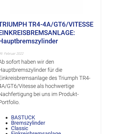
TRIUMPH TR4-4A/GT6/VITESSE
TRIUMP
EINKREISBREMSANLAGE:
vorne l
Hauptbremszylinder
25. November
Die Miser
09. Februar 2022
von TR6-M
Ab sofort haben wir den
Ab sofor
Hauptbremszylinder für die
lieferbar,
Einkreisbremsanlage des Triumph TR4-
Passform 
4A/GT6/Vitesse als hochwertige
entsprec
Nachfertigung bei uns im Produkt-
Portfolio.
BA
Cla
BASTUCK
Ersa
Bremszylinder
Inn
Classic
Kar
Einkreisbremsanlage