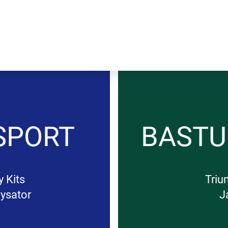
SPORT
BAST
 Kits
Triu
ysator
J