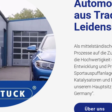
Automob
aus Tra
Leidens
Als mittelständisch
Prozesse auf die Z
die Hochwertigkeit 
Entwicklung und Pr
Sportauspuffanlag
Katalysatoren und B
unserem Hauptsitz s
Germany“.
Über uns