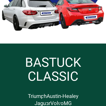
BASTUCK
CLASSIC
Triumph
Austin-Healey
Jaguar
Volvo
MG