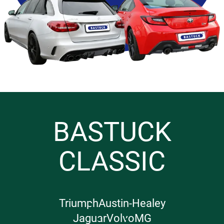
BASTUCK
CLASSIC
Triumph
Austin-Healey
Jaguar
Volvo
MG