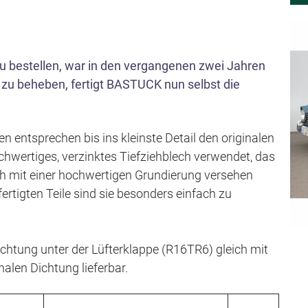
s
p
r
zu bestellen, war in den vergangenen zwei Jahren
i
 zu beheben, fertigt BASTUCK nun selbst die
n
g
e
entsprechen bis ins kleinste Detail den originalen
n
chwertiges, verzinktes Tiefziehblech verwendet, das
h mit einer hochwertigen Grundierung versehen
ertigten Teile sind sie besonders einfach zu
htung unter der Lüfterklappe (R16TR6) gleich mit
nalen Dichtung lieferbar.