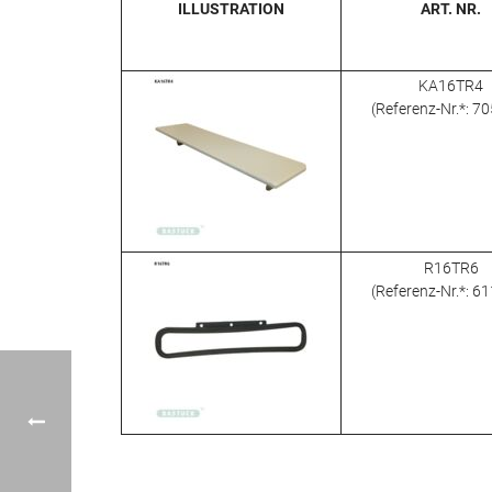
ILLUSTRATION
ART. NR.
KA16TR4
(Referenz-Nr.*: 7
R16TR6
(Referenz-Nr.*: 6