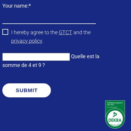
Champ
Your name:
*
obligatoire
I hereby agree to the
GTCT
and the
privacy policy
.
Quelle est la
somme de 4 et 9 ?
SUBMIT