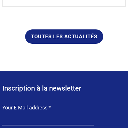
TOUTES LES ACTUALITÉS
Inscription à la newsletter
Champ
Your E-Mail-address:
*
obligatoire