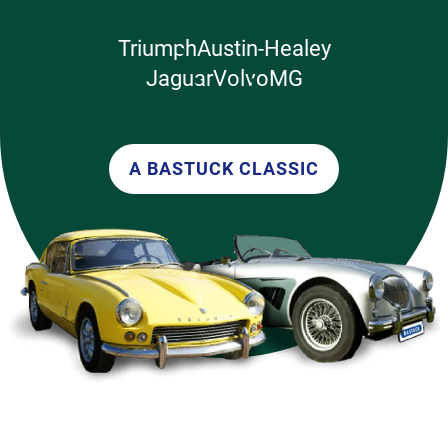
Triumph
Austin-Healey
Jaguar
Volvo
MG
A BASTUCK CLASSIC