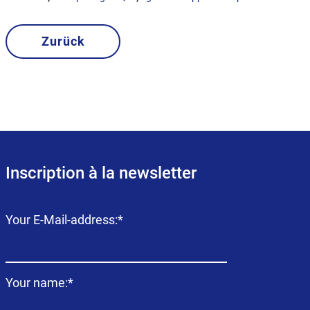
Zurück
Inscription à la newsletter
Champ
Your E-Mail-address:
*
obligatoire
Champ
Your name:
*
obligatoire