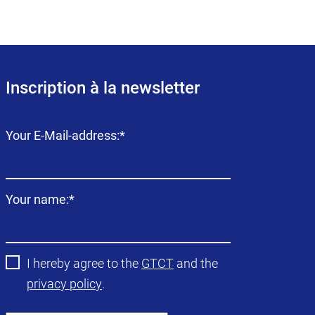
Inscription à la newsletter
Champ
Your E-Mail-address:
*
obligatoire
Champ
Your name:
*
obligatoire
I hereby agree to the
GTCT
and the
privacy policy
.