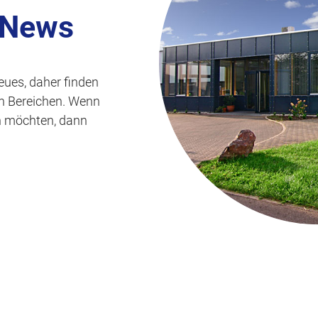
s
 News
p
r
i
eues, daher finden
n
len Bereichen. Wenn
g
n möchten, dann
e
n