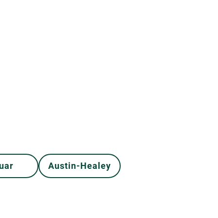
uar
Austin-Healey