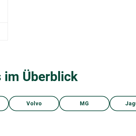
 im Überblick
Volvo
MG
Jag