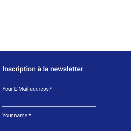
Inscription à la newsletter
Champ
Your E-Mail-address:
*
obligatoire
Champ
Your name:
*
obligatoire