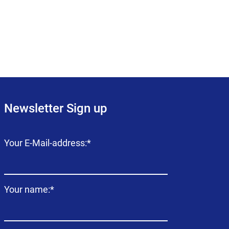
Newsletter Sign up
Campo
Your E-Mail-address:
*
obligatorio
Campo
Your name:
*
obligatorio