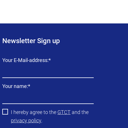
Newsletter Sign up
Campo
Your E-Mail-address:
*
obligatorio
Campo
Your name:
*
obligatorio
I hereby agree to the
GTCT
and the
privacy policy
.