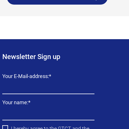
Newsletter Sign up
Campo
Your E-Mail-address:
*
obligatorio
Campo
Your name:
*
obligatorio
I hereby agree to the
GTCT
and the