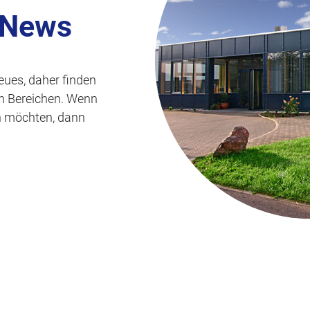
s
 News
p
r
i
eues, daher finden
n
len Bereichen. Wenn
g
n möchten, dann
e
n