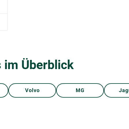
 im Überblick
Volvo
MG
Jag