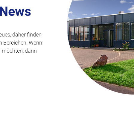
s
 News
p
r
i
eues, daher finden
n
len Bereichen. Wenn
g
n möchten, dann
e
n