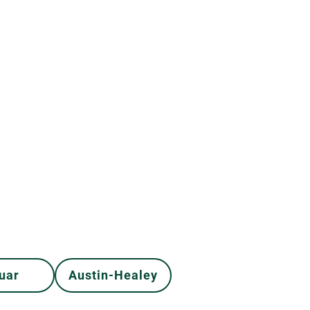
uar
Austin-Healey