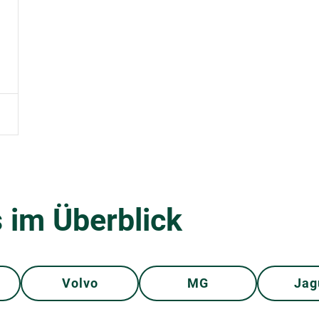
 im Überblick
Volvo
MG
Jag