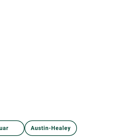
uar
Austin-Healey