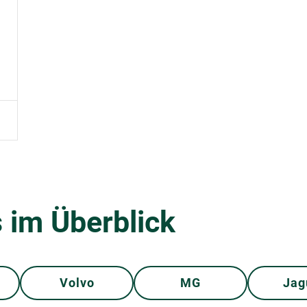
 im Überblick
Volvo
MG
Jag