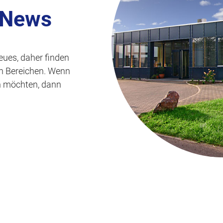
s
 News
p
r
i
eues, daher finden
n
len Bereichen. Wenn
g
n möchten, dann
e
n