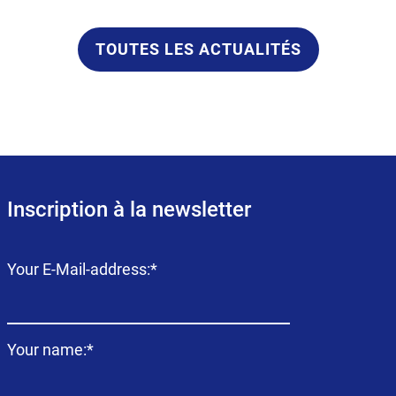
TOUTES LES ACTUALITÉS
Inscription à la newsletter
Champ
Your E-Mail-address:
*
obligatoire
Champ
Your name:
*
obligatoire