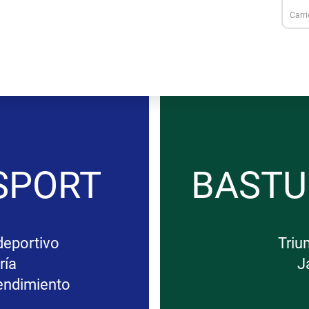
Carri
SPORT
BAST
deportivo
Triu
ría
J
rendimiento