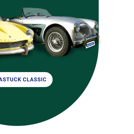
ó
n
ASTUCK CLASSIC