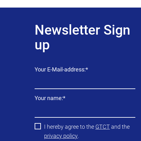
Newsletter Sign
up
Campo
Your E-Mail-address:
*
obligatorio
Campo
Your name:
*
obligatorio
I hereby agree to the
GTCT
and the
privacy policy
.