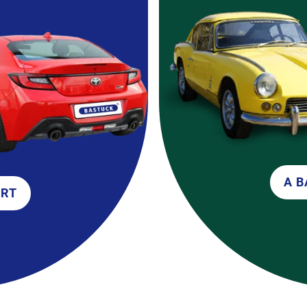
A B
ORT