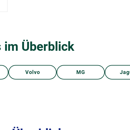
 im Überblick
Volvo
MG
Jag