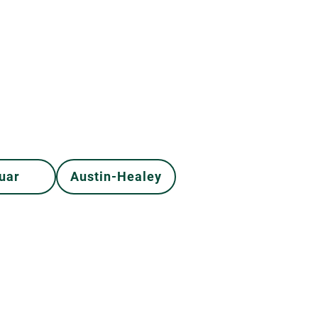
uar
Austin-Healey