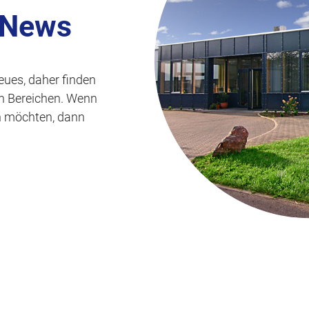
s
 News
p
r
i
eues, daher finden
n
len Bereichen. Wenn
g
n möchten, dann
e
n