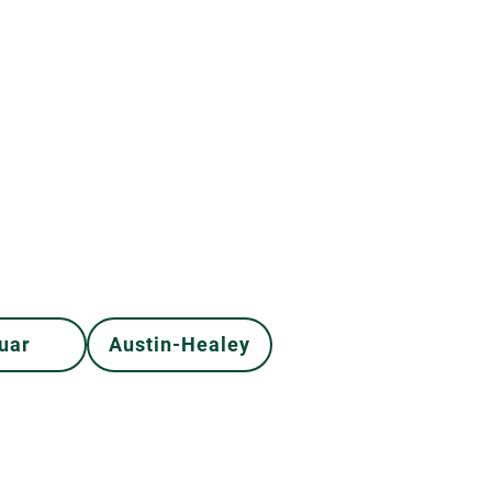
uar
Austin-Healey