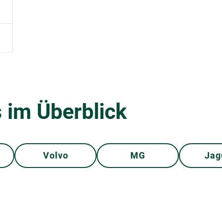
 im Überblick
Volvo
MG
Jag