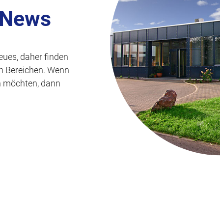
s
 News
p
r
i
eues, daher finden
n
len Bereichen. Wenn
g
n möchten, dann
e
n