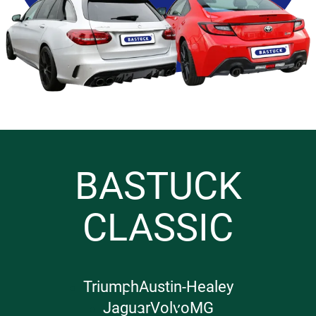
BASTUCK
CLASSIC
Triumph
Austin-Healey
Jaguar
Volvo
MG