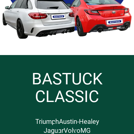
BASTUCK
CLASSIC
Triumph
Austin-Healey
Jaguar
Volvo
MG