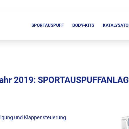
N
a
SPORTAUSPUFF
BODY-KITS
KATALYSATO
v
i
g
a
t
i
jahr 2019: SPORTAUSPUFFANLAG
o
n
ü
b
e
igung und Klappensteuerung
r