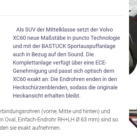
s
p
r
Als SUV der Mittelklasse setzt der Volvo
i
XC60 neue Maßstäbe in puncto Technologie
n
und mit der BASTUCK Sportauspuffanlage
g
auch in Bezug auf den Sound. Die
e
Komplettanlage verfügt über eine ECE-
n
Genehmigung und passt sich optisch dem
XC60 exakt an: Die Endrohren enden in den
Heckschürzenblenden, sodass die originale
Heckansicht erhalten bleibt.
rbindungsrohren (vorne, Mitte und hinten) und
in Oval, Einfach-Endrohr RH+LH Ø 63 mm) sind so
enden sie exakt aufnehmen.