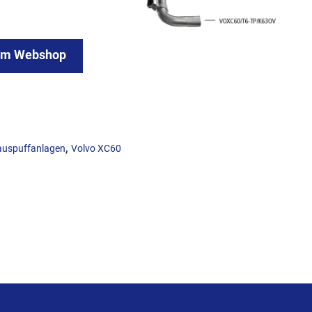
um Webshop
,
auspuffanlagen
Volvo XC60