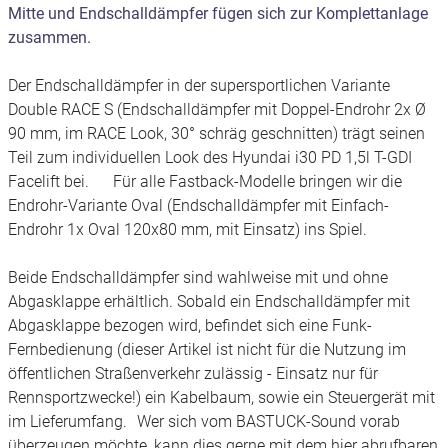
Mitte und Endschalldämpfer fügen sich zur Komplettanlage
zusammen.
Der Endschalldämpfer in der supersportlichen Variante
Double RACE S (Endschalldämpfer mit Doppel-Endrohr 2x Ø
90 mm, im RACE Look, 30° schräg geschnitten) trägt seinen
Teil zum individuellen Look des Hyundai i30 PD 1,5l T-GDI
Facelift bei. Für alle Fastback-Modelle bringen wir die
Endrohr-Variante Oval (Endschalldämpfer mit Einfach-
Endrohr 1x Oval 120x80 mm, mit Einsatz) ins Spiel.
Beide Endschalldämpfer sind wahlweise mit und ohne
Abgasklappe erhältlich. Sobald ein Endschalldämpfer mit
Abgasklappe bezogen wird, befindet sich eine Funk-
Fernbedienung (dieser Artikel ist nicht für die Nutzung im
öffentlichen Straßenverkehr zulässig - Einsatz nur für
Rennsportzwecke!) ein Kabelbaum, sowie ein Steuergerät mit
im Lieferumfang. Wer sich vom BASTUCK-Sound vorab
überzeugen möchte, kann dies gerne mit dem hier abrufbaren