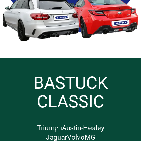
BASTUCK
CLASSIC
Triumph
Austin-Healey
Jaguar
Volvo
MG