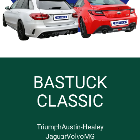
BASTUCK
CLASSIC
Triumph
Austin-Healey
Jaguar
Volvo
MG