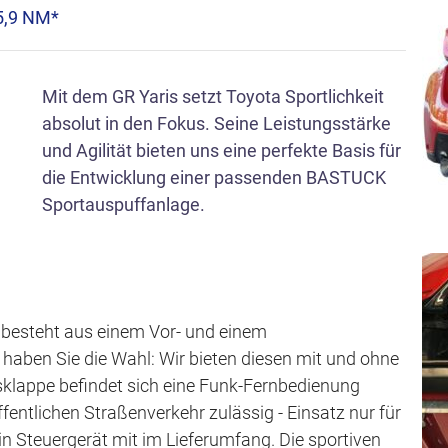
s
5,9 NM*
p
r
Mit dem GR Yaris setzt Toyota Sportlichkeit
i
absolut in den Fokus. Seine Leistungsstärke
n
und Agilität bieten uns eine perfekte Basis für
g
die Entwicklung einer passenden BASTUCK
e
Sportauspuffanlage.
n
besteht aus einem Vor- und einem
aben Sie die Wahl: Wir bieten diesen mit und ohne
sklappe befindet sich eine Funk-Fernbedienung
öffentlichen Straßenverkehr zulässig - Einsatz nur für
n Steuergerät mit im Lieferumfang. Die sportiven