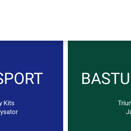
SPORT
BAST
 Kits
Triu
ysator
J