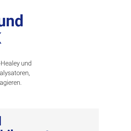
 und
K
n-Healey und
alysatoren,
agieren.
d