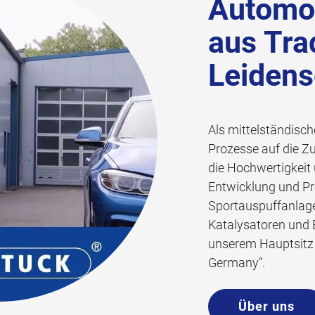
Automob
aus Tra
Leidens
Als mittelständisch
Prozesse auf die Z
die Hochwertigkeit 
Entwicklung und Pr
Sportauspuffanlag
Katalysatoren und B
unserem Hauptsitz s
Germany“.
Über uns