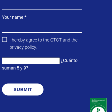
obligatorio
Campo
Your name:
*
obligatorio
I hereby agree to the
GTCT
and the
privacy policy
.
¿Cuánto
suman 5 y 9?
SUBMIT