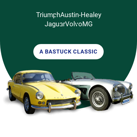
Triumph
Austin-Healey
Jaguar
Volvo
MG
A BASTUCK CLASSIC