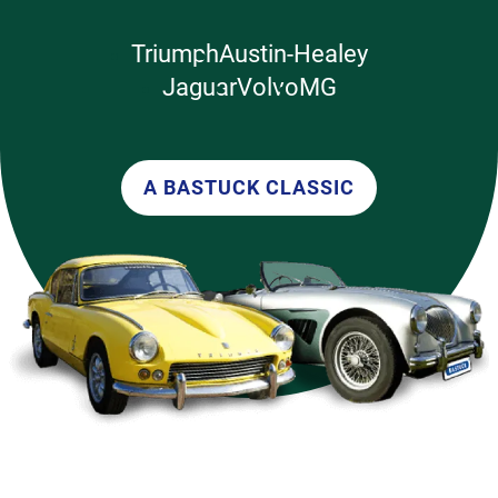
Triumph
Austin-Healey
Jaguar
Volvo
MG
A BASTUCK CLASSIC