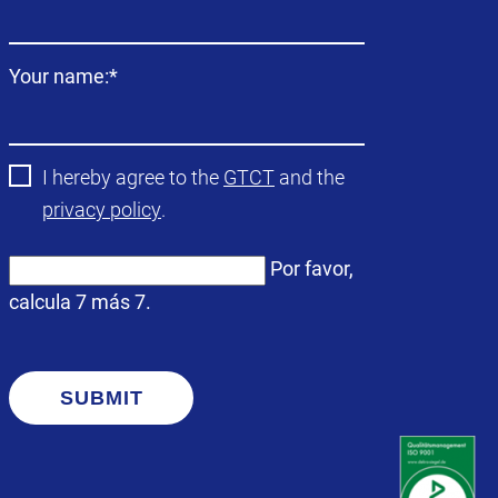
obligatorio
Campo
Your name:
*
obligatorio
I hereby agree to the
GTCT
and the
privacy policy
.
Por favor,
calcula 7 más 7.
SUBMIT