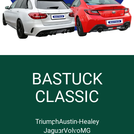
BASTUCK
CLASSIC
Triumph
Austin-Healey
Jaguar
Volvo
MG