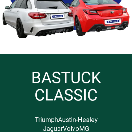
BASTUCK
CLASSIC
Triumph
Austin-Healey
Jaguar
Volvo
MG