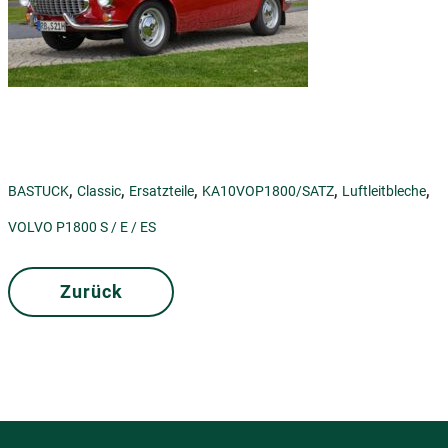
,
,
,
,
,
BASTUCK
Classic
Ersatzteile
KA10VOP1800/SATZ
Luftleitbleche
VOLVO P1800 S / E / ES
Zurück